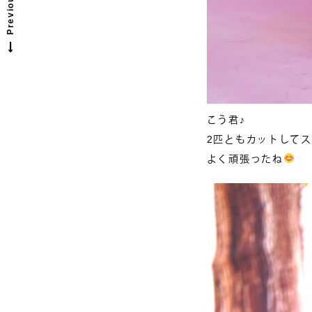
こう君♪
2匹ともカットして
よく頑張ったね