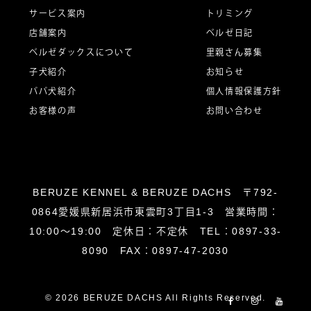
サービス案内
トリミング
シ
店舗案内
ベルゼ日記
ベルゼダックスについて
里親さん募集
子犬紹介
お知らせ
ョ
パパ犬紹介
個人情報保護方針
お客様の声
お問い合わせ
ン
BERUZE KENNEL & BERUZE DACHS 〒792-
0864愛媛県新居浜市東雲町3丁目1-3 営業時間：
10:00～19:00 定休日：不定休 TEL：0897-33-
8090 FAX：0897-47-2030
© 2026 BERUZE DACHS All Rights Reserved.
Facebook
Instagram
YouT