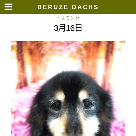
BERUZE DACHS
Skip
トリミング
3月16日
to
content