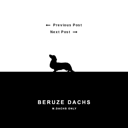
Previous Post
Previous
Next Post
Next
post:
post:
投
稿
ナ
ビ
ゲ