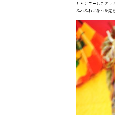
シャンプーしてさっ
ふわふわになった庵