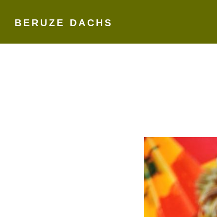
BERUZE DACHS
Skip
to
content