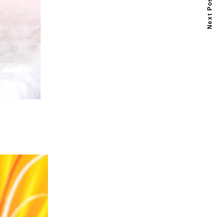
Next Post