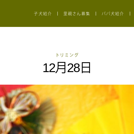
子犬紹介
里親さん募集
パパ犬紹介
トリミング
12月28日