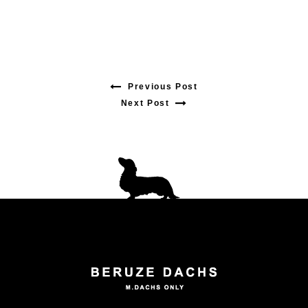
Previous Post
Previous
Next Post
Next
post:
post:
投
稿
ナ
ビ