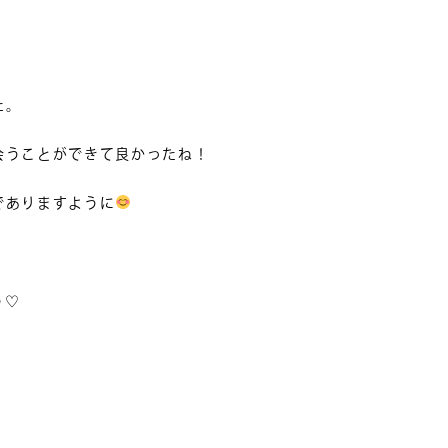
た。
会うことができて良かったね！
でありますように
う♡