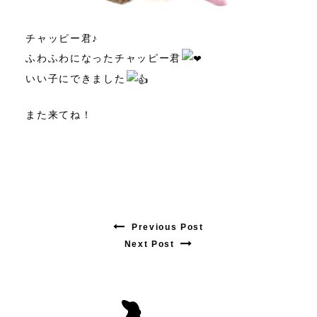
チャッピー君♪
ふわふわになったチャッピー君
いい子にできました
また来てね！
Previous Post
Previous
Next Post
Next
post:
post:
投