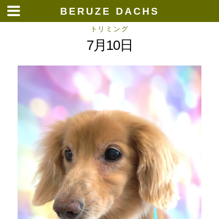
BERUZE DACHS
Skip
トリミング
7月10日
to
content