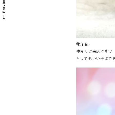
稜介君♪
仲良くご来店です♡
とってもいい子にで