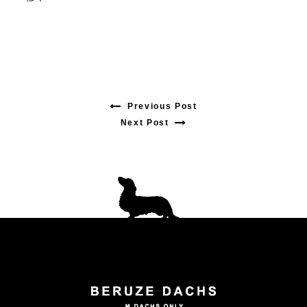
Previous Post
Previous
Next Post
Next
post:
post:
投
稿
ナ
ビ