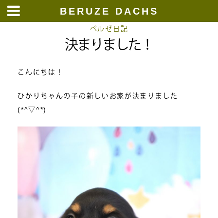
BERUZE DACHS
Skip
ベルゼ日記
決まりました！
to
content
こんにちは！
ひかりちゃんの子の新しいお家が決まりました
(*^▽^*)