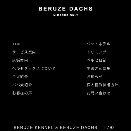
ビ
ゲ
ー
TOP
ペットホテル
サービス案内
トリミング
シ
店舗案内
ベルゼ日記
ベルゼダックスについて
里親さん募集
子犬紹介
お知らせ
ョ
パパ犬紹介
個人情報保護方針
お客様の声
お問い合わせ
ン
BERUZE KENNEL & BERUZE DACHS 〒792-