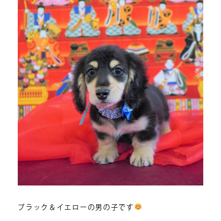
ブラック＆イエローの男の子です