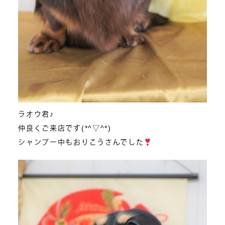
ラオウ君♪
仲良くご来店です(*^▽^*)
シャンプー中もおりこうさんでした