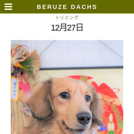
BERUZE DACHS
Skip
トリミング
12月27日
to
content