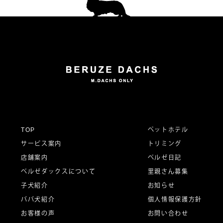
稿
ナ
ビ
ゲ
ー
TOP
ペットホテル
サービス案内
トリミング
シ
店舗案内
ベルゼ日記
ベルゼダックスについて
里親さん募集
子犬紹介
お知らせ
ョ
パパ犬紹介
個人情報保護方針
お客様の声
お問い合わせ
ン