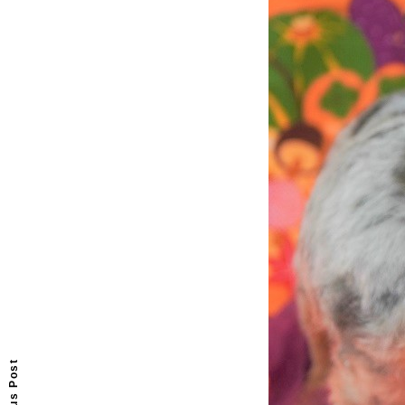
P
r
e
v
o
u
s
p
o
s
t
i
:
Previous Post