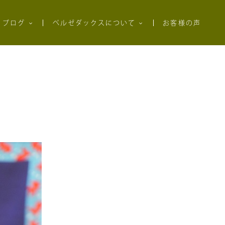
ブログ
ベルゼダックスについて
お客様の声