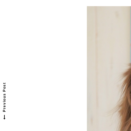
P
r
e
v
o
u
s
p
o
s
t
i
:
Previous Post