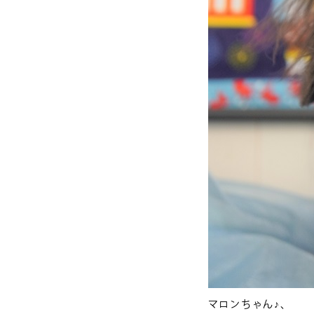
マロンちゃん♪、