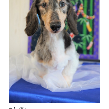
モナカ君♪、