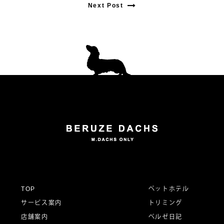
Next Post
Next
post:
post:
投
稿
ナ
ビ
ゲ
ー
TOP
ペットホテル
サービス案内
トリミング
シ
店舗案内
ベルゼ日記