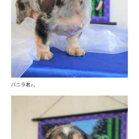
バニラ君♪、