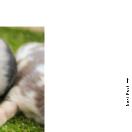
N
e
x
t
p
o
s
t
Next Post