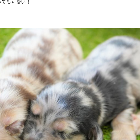
っても可愛い！