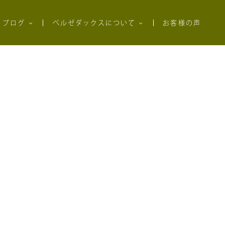
ブログ
ベルゼダックスについて
お客様の声