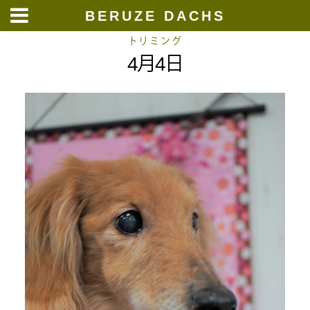
BERUZE DACHS
Skip
トリミング
4月4日
to
content