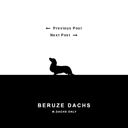
Previous Post
Previous
Next Post
Next
post:
post:
投
稿
ナ
ビ
ゲ