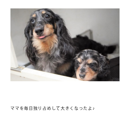
ママを毎日独り占めして大きくなったよ♪