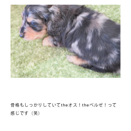
骨格もしっかりしていてtheオス！theベルゼ！って
感じです（笑）