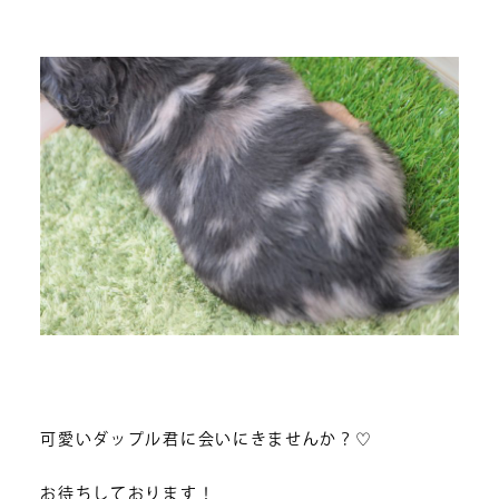
可愛いダップル君に会いにきませんか？♡
お待ちしております！