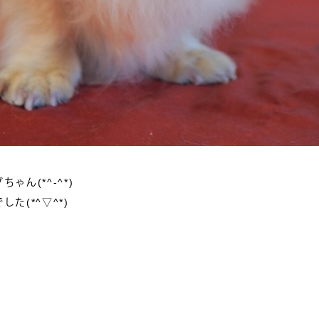
ゃん(*^-^*)
た(*^▽^*)