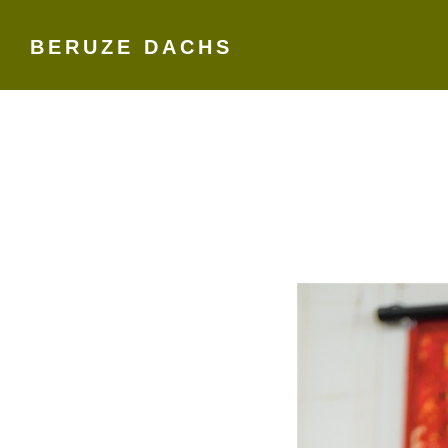
BERUZE DACHS
Skip
to
content