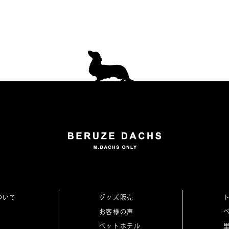
ついて
グッズ販売
お客様の声
ペットホテル