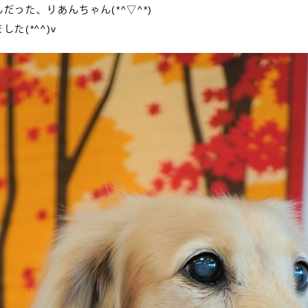
だった、りあんちゃん(*^▽^*)
た(*^^)v