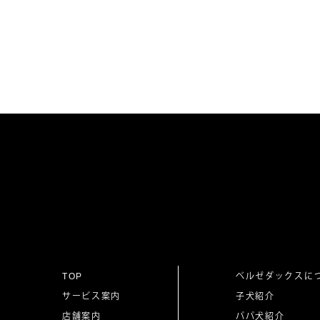
投
稿
ナ
ビ
ゲ
TOP
ベルゼダックスに
サービス案内
子犬紹介
ー
店舗案内
パパ犬紹介