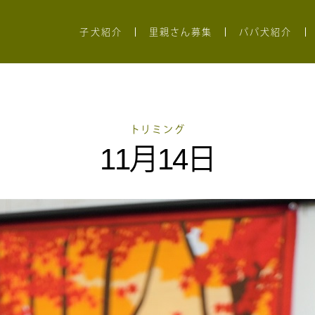
子犬紹介
里親さん募集
パパ犬紹介
トリミング
11月14日