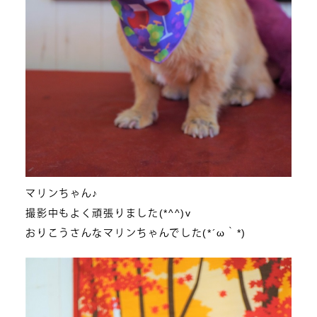
マリンちゃん♪
撮影中もよく頑張りました(*^^)v
おりこうさんなマリンちゃんでした(*´ω｀*)