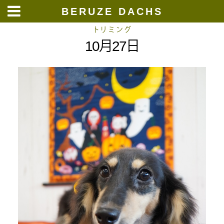
BERUZE DACHS
Skip
トリミング
10月27日
to
content