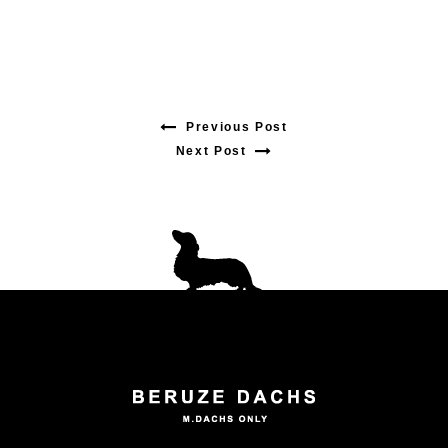
Previous Post
Previous
Next Post
Next
post:
post:
投
稿
ナ
ビ