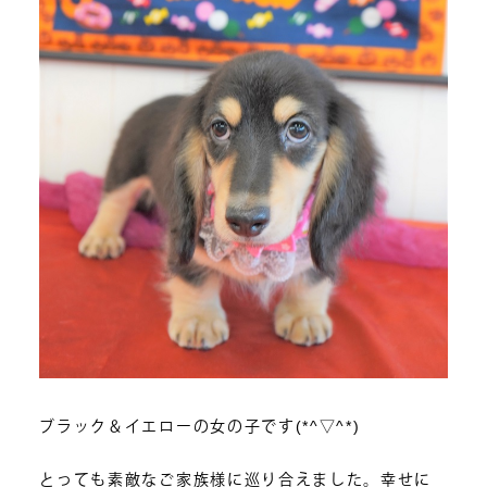
ブラック＆イエローの女の子です(*^▽^*)
とっても素敵なご家族様に巡り合えました。幸せに