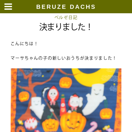
BERUZE DACHS
Skip
ベルゼ日記
決まりました！
to
content
こんにちは！
マーサちゃんの子の新しいおうちが決まりました！