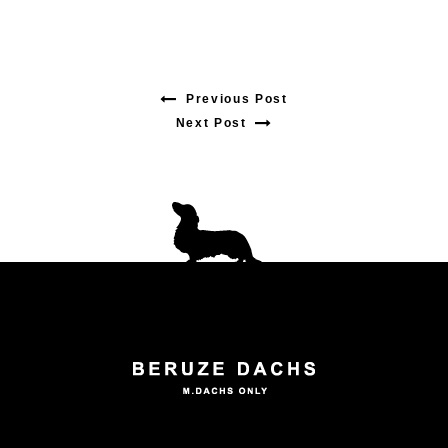
Previous Post
Previous
Next Post
Next
post:
post:
投
稿
ナ
ビ
ゲ