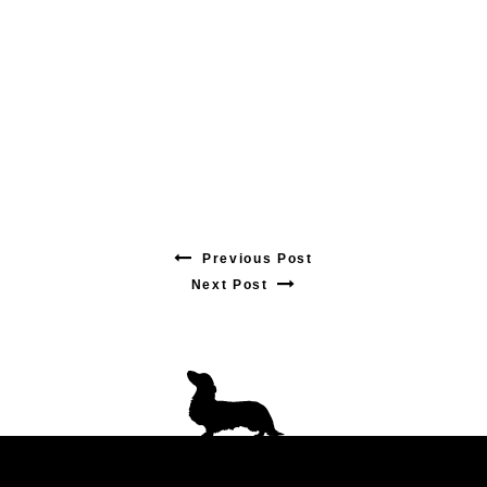
Previous Post
Previous
Next Post
Next
post:
post:
投
稿
ナ