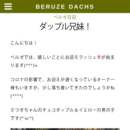
BERUZE DACHS
Skip
ベルゼ日記
ダップル兄妹！
to
content
こんにちは！
ベルゼでは、嬉しいことにお迎えラッシュ
が始ま
ります(*^^)v
コロナの影響で、お迎えが遅くなっているオーナー
様もいますが、少し落ち着いてきたのでしょうかね
(*^^*)
さつきちゃんのチョコダップル＆イエローの男の子
です(*’ω’*)