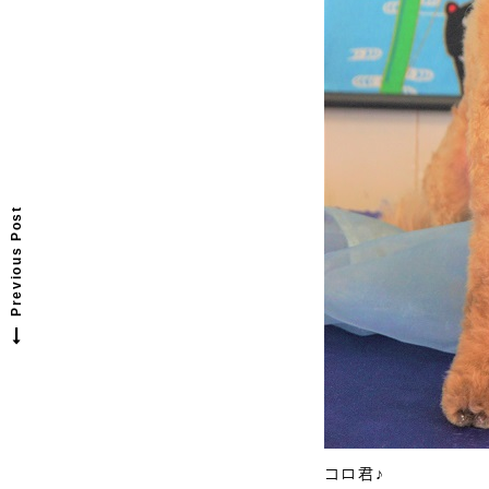
P
r
e
v
o
u
s
p
o
s
t
i
:
Previous Post
コロ君♪