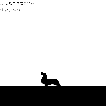
したコロ君(*^^)v
(*’ω’*)