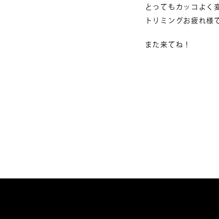
とってもカッコよく変身
トリミングお疲れ様でした
また来てね！
投
稿