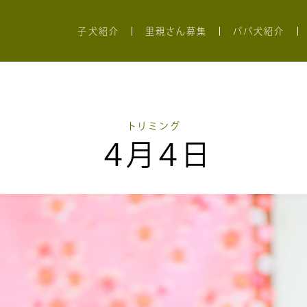
子犬紹介
里親さん募集
パパ犬紹介
トリミング
４月４日