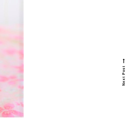
N
e
x
t
p
o
s
t
Next Post