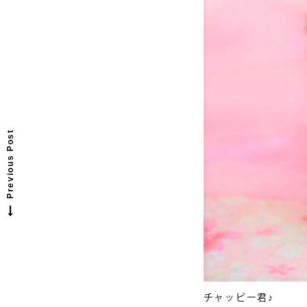
P
r
e
v
o
u
s
p
o
s
t
i
:
Previous Post
チャッピー君♪