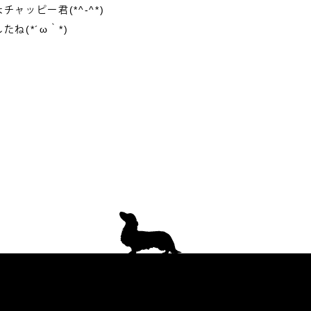
ャッピー君(*^-^*)
ね(*´ω｀*)