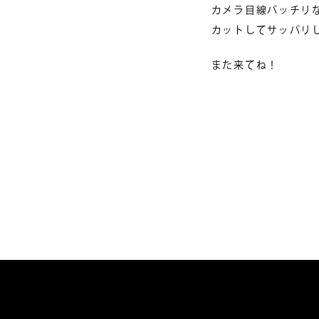
カメラ目線バッチリなチ
カットしてサッパリした
また来てね！
投
稿