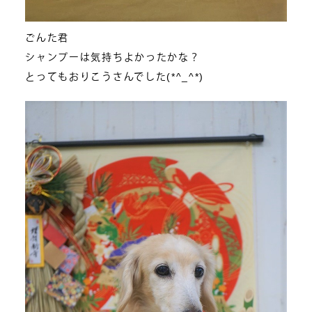
ごんた君
シャンプーは気持ちよかったかな？
とってもおりこうさんでした(*^_^*)