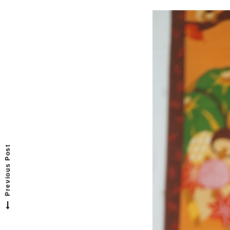
P
r
e
v
o
u
s
p
o
s
t
i
:
Previous Post