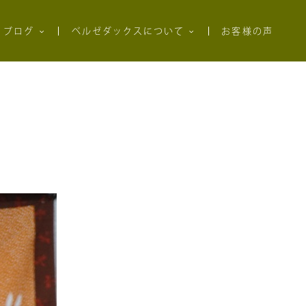
ブログ
ベルゼダックスについて
お客様の声