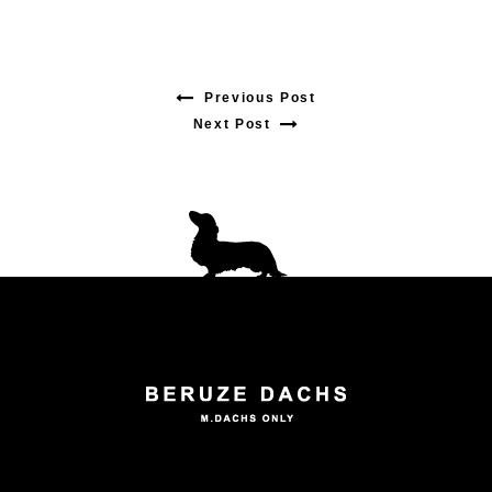
Previous Post
Previous
Next Post
Next
post:
post:
投
稿
ナ
ビ
ゲ