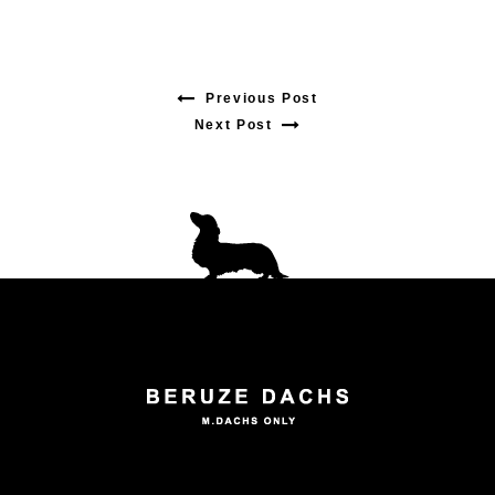
Previous Post
Previous
Next Post
Next
post:
post:
投
稿
ナ
ビ
ゲ