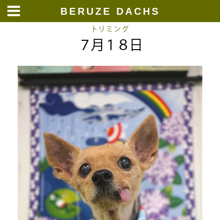
BERUZE DACHS
Skip
トリミング
７月１８日
to
content