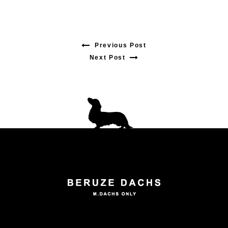
Previous Post
Previous
Next Post
Next
post:
post:
投
稿
ナ
ビ
ゲ