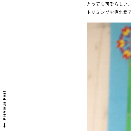
とっても可愛らしい、
トリミングお疲れ様でし
P
r
e
v
o
u
s
p
o
s
t
i
:
Previous Post