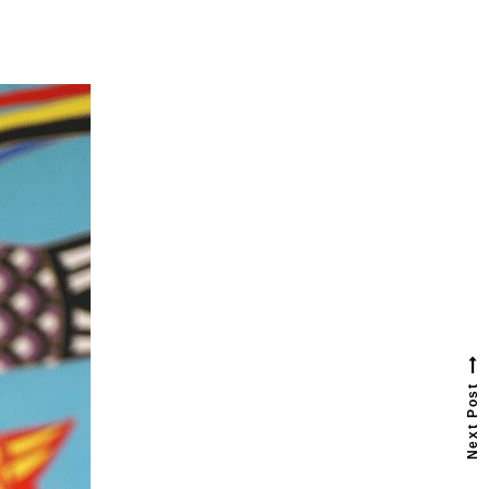
N
e
x
t
p
o
s
t
Next Post