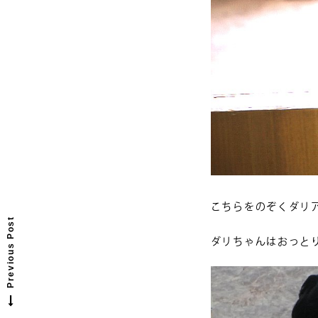
P
r
e
v
o
u
s
p
o
s
t
i
:
こちらをのぞくダリ
Previous Post
ダリちゃんはおっとりと