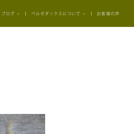
ブログ
ベルゼダックスについて
お客様の声