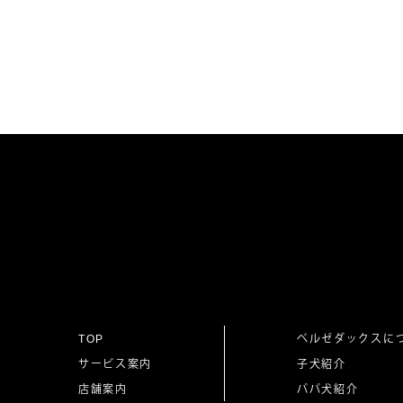
投
稿
ナ
ビ
ゲ
TOP
ベルゼダックスに
サービス案内
子犬紹介
ー
店舗案内
パパ犬紹介