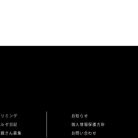
トリミング
お知らせ
ベルゼ日記
個人情報保護方針
里親さん募集
お問い合わせ