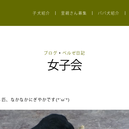
子犬紹介
里親さん募集
パパ犬紹介
ブログ
•
ベルゼ日記
女子会
、なかなかにぎやかです(*’ω’*)