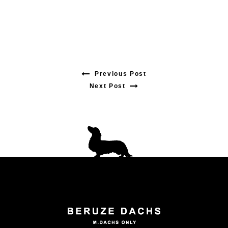
Previous Post
Previous
Next Post
Next
post:
post:
投
稿
ナ
ビ