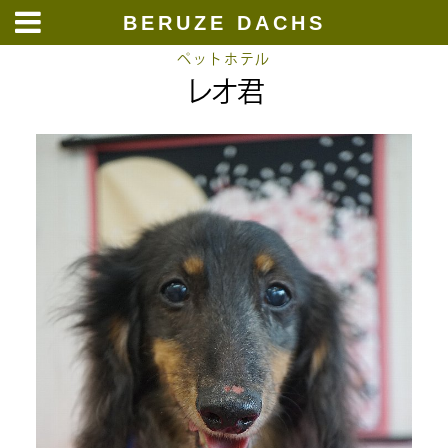
BERUZE DACHS
Skip
ペットホテル
レオ君
to
content